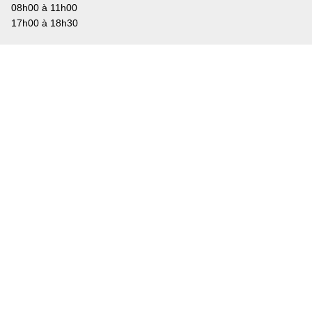
08h00 à 11h00
17h00 à 18h30
Vendredi
Fermé
Greffe municipal
Tél: +41 24 485 12 33
Fax: +41 24 485 30 33
greffe@lavey.ch
Bourse Communale
+41 24 486 14 02
bourse@lavey.ch
Contrôle des Habitants