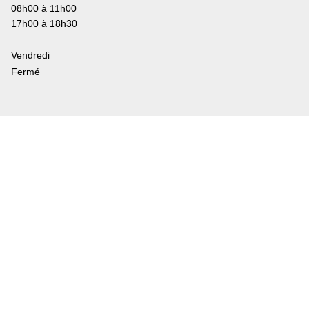
08h00 à 11h00
17h00 à 18h30
Vendredi
Fermé
Greffe municipal
Tél: +41 24 485 12 33
Fax: +41 24 485 30 33
greffe@lavey.ch
Bourse Communale
+41 24 486 14 02
bourse@lavey.ch
Contrôle des Habitants