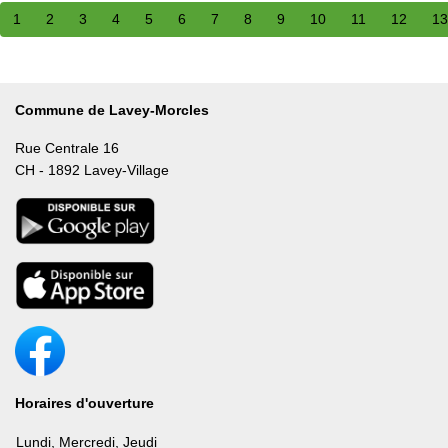
Affiche 161 à 167 de 167 événements
1
2
3
4
5
6
7
8
9
10
11
12
13
Commune de Lavey-Morcles
Rue Centrale 16
CH - 1892 Lavey-Village
Horaires d'ouverture
Lundi, Mercredi, Jeudi