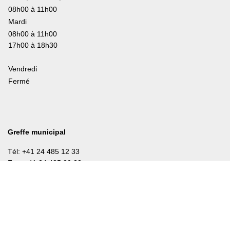
08h00 à 11h00
Mardi
08h00 à 11h00
17h00 à 18h30
Vendredi
Fermé
Greffe municipal
Tél: +41 24 485 12 33
Fax: +41 24 485 30 33
greffe@lavey.ch
Bourse Communale
+41 24 486 14 02
bourse@lavey.ch