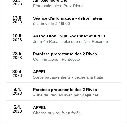
31.7.
Amicale Morclane
2023
Fête nationale à Praz-Riond
13.6.
Séance d'information - défibrillateur
2023
à la buvette à 19h00
10.6.
Association "Nuit Rocanne" et APPEL
2023
Journée Rocan'bolesque et Nuit Rocanne
28.5.
Paroisse protestante des 2 Rives
2023
Confirmations - Pentecôte
30.4.
APPEL
2023
Sortie papas-enfants - pêche à la truite
9.4.
Paroisse protestante des 2 Rives
2023
Aube de Pâques avec petit déjeuner
5.4.
APPEL
2023
Chasse aux œufs en forêt